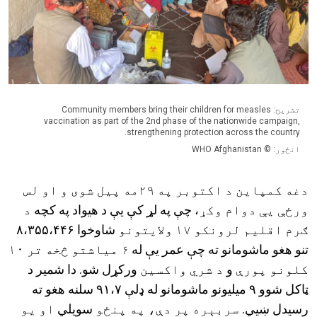
تشریح: Community members bring their children for measles
vaccination as part of the 2nd phase of the nationwide campaign,
strengthening protection across the country.
انځور: © WHO Afghanistan
دغه کمپاين د اکتوبر په ۲۹مه پيل شوی و او لس
ورځې يې دوام وکړ
، چې په لړ کې یې د هیواد په کچه
د
ګرم اقليم لرونکو ۱۷ ولايتونو
شاوخوا ۸،۳۵۵،۴۴۶
تنو هغو ماشومانو ته چې عمر یې له
۶ مياشتو څخه تر ۱۰
کلونو پورې
و
د شري واکسين
ورکړل شو. دا شمیر د
ټاکل شوو ۹ میلیونو ماشومانو له ډلې ۹۱،۷ سلنه هغو ته
رسیدل ښيي.
سربېره پر دې، په پنځو
سویلي
او يو