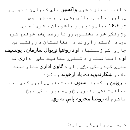
د افغانستان د شري
واکسین
ملي کمپاين د دواړو
پړاوونو له بريالي بشپړېدو سره، اوس
تر
۱۶،۶
ميليونو ډېر ماشومان د شري له دې
وژونکې خو د مخنيوي وړ ناروغۍ څخه خوندي شوي
دي. دا لاسته راوړنه د افغانستان د روغتيايي
چارواکو ژمنتيا،
او د روغتیا نړیوال سازمان
،
یونسیف
او
د افغانستان د کتلوي معافیت ملي ادا
رې
نه
ستړې کېدونکې هڅې، او د
ګاوي ادارې
سخاوتمند
ملاتړ
ښکارندویه ده
.
یاد اړخونه
په ګډه
د
روټین
واکسينا
سیون
خدمتونه پياوړي کوي او د
معافيت تشې بندوي، څو په هېواد کې هېڅ
ماشوم
له روغتیا محروم پاتې نه وي.
د رسنیزو اړیکو لپاره: