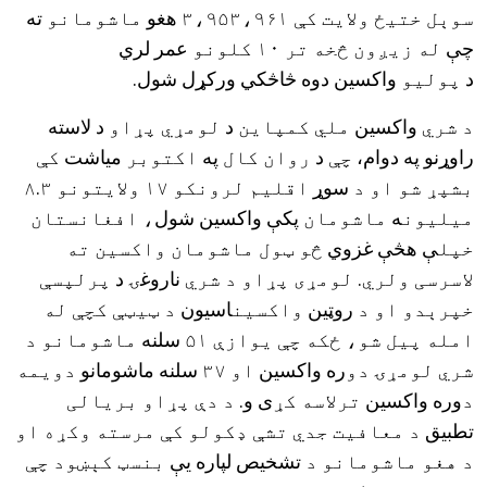
سوېل ختيځ ولايت کې ۳،۹۵۳،۹۶۱
هغو
ماشومانو
ته
چې
له زيږون څخه تر ۱۰ کلونو
عمر لري
د
پوليو
واکسین دوه څاڅکي ورکړل شول.
د شري
واکسین
ملي کمپاين
د
لومړي پړاو
د لاسته
راوړنو په دوام،
چې
د
روان کال
په
اکتوبر
میاشت
کې
بشپړ شو او د
سوړ
اقليم لرونکو ۱۷ ولايتونو ۸.۳
ميليون
ه
ماشومان
پکې واکسین شول
، افغانستان
خپل
ې هڅې غزوي
څو ټول ماشومان واکسين ته
لاسرسی ولري. لومړی پړاو د شري
ناروغۍ د
پرلپسې
خپرېدو او د
روټین
واکسين
اسیون
د ټيټې کچې له
امله پيل شو، ځکه چې يوازې ۵۱
سلنه
ماشومانو د
شري لومړۍ دو
ره واکسین
او ۳۷
سلنه ماشومانو
دويمه
د
وره واکسین
ترلاسه کړ
ی و.
د دې پړاو بريالی
تطبیق
د معافيت جدي تشې ډکولو کې مرسته وکړه او
د هغو ماشومانو د
تشخیص لپاره یې
بنسټ کېښود چې