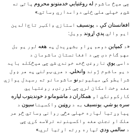
چې هېڅ ماشوم
له روغتیايي خدمتونو محروم
پاتې نه
شي، خپلې هلې ځلې دوامدارې وساتي
.
»
افغانستان کې
د
یونسیف
استازي ډاکټر تاج‌الدین
ایو والي
پدې اړوند
وويل
:
«د
کمپاین
دوهم پړاو بشپړېدل په
هغه
لور يو بل
مهم ګام دی چې د افغانستان ماشومان د
داسې
یوې
ناروغۍ څخه خوندي شي چې هېڅکله بايد
د يو ماشوم ژوند
وانخلي
. د هرې ټولنې په هر ډول
شرايطو کې ميليونو
نو
ماشومانو ته رسېدل يوازې
هغه وخت امکان لري چې کورنۍ، روغتيايي
کارکوونکي او
همکاران د ماشومانو د خوندیتوب لپاره
سره یو شي. یونسیف
به د
روټین
واکسينا
سیون
د
پياوړتيا لپاره خپلې هڅې روانې وساتي څو هر
هلک او نجلۍ هغه واکسينونه ترلاسه کړي چې
د
سالمې ودې
لپاره ورته اړتيا لري
.
»