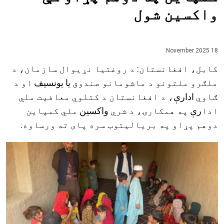
واکسين شول
18 November 2025
کابل، افغانستان
:
د روغتيا نړيوال سازمان، د
ملګرو ملتونو د ماشومانو صندوق
یا یونسیف
او د
ګاوي
ادارې
، د افغانستان د کتلوي معافیت ملي
ادا
رې
په همکارۍ، د شري
واکسین
ملي کمپاين
دوهم پړاو په برياليتوب سره پای ته ورساوه.