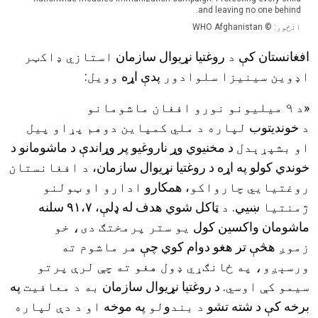
and leaving no one behind.
انځور: © WHO Afghanistan
افغانستان کې
د
روغتیا نړیوال سازمان
استازي ډاکټر
اډوين سينيزا سلوادور
پدې اړه
وويل
:
«د ۹ ميليونو نورو افغان ماشومانو
د
خوندیتوب
لپاره د ملي کمپاين دوهم پړاو پيل
او بشپړېدل
د مخنیوي وړ ناروغیو پر وړاندې د ماشومانو د
خوندي کولو په اړه د روغتیا نړیوال سازمان،
د افغانستان
روغتيايي چارواکو
، همکارو
ادارو او ټولنو
ژمنتيا
ښيي
. د
ټاکل شوي هدف له ډلې، ۹۱،۷ سلنه
ماشومان واکسین کول
يو ستر پرمختګ دی، خو
زموږ
هڅې تر هغو دوام کوي چې
هر ماشوم ته
ورسېږو، په ځانګړي ډول هغو ته چې لرې پرتو
سيمو کې اوسي
. د روغتیا نړیوال سازمان
به د معافيت
په
برخه کې د شته تشو
د بند
و
لو
په موخه
او د دې لپاره