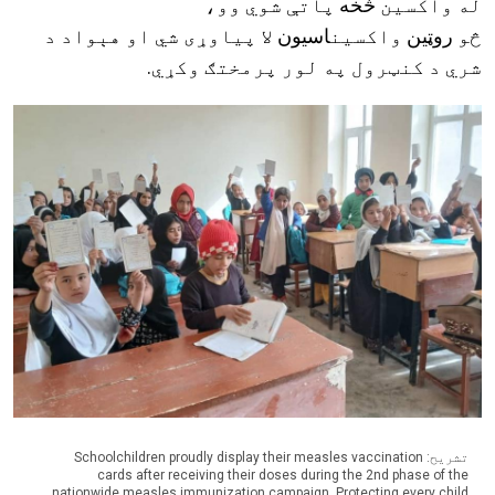
له واکسين
څخه
پاتې شوي وو،
څو
روټین
واکسين
اسیون
لا پياوړی شي او هېواد د
شري د کنټرول په لور پرمختګ وکړي
.
تشریح: Schoolchildren proudly display their measles vaccination
cards after receiving their doses during the 2nd phase of the
nationwide measles immunization campaign. Protecting every child