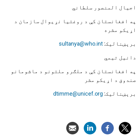
اجیال المنصور سلطاني
په افغانستان کې د روغتیا نړیوال سازمان د
اړیکو مشره
برېښنالیک:
sultanya@who.int
دانیل تیمي
په افغانستان کې د ملګرو ملتونو د ماشومانو
صندوق د اړیکو مشر
برېښنالیک:
dtimme@unicef.org