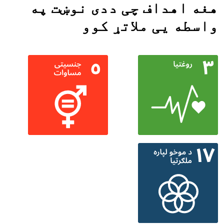
هغه اهداف چی ددی نوښت په
واسطه یی ملاتړ کوو