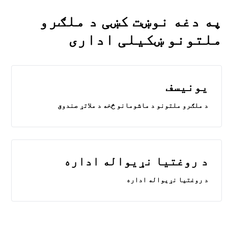
په دغه نوښت کښی د ملګرو
ملتونو ښکیلی اداری
یونیسف
د ملګرو ملتونو د ماشومانو څخه د ملاتړ صندوق
د روغتیا نړیواله اداره
د روغتیا نړیواله اداره