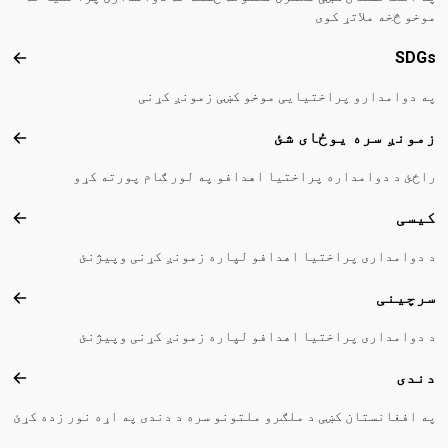
موخو څخه ملاتړ کوی
SDGs
DGs
په دوامدارو پراختیایی موخو کښی زمونږ کړنی
زمونږ سره یوځای شئ
زمون
راځئ د دوامداره پراختیا اهدافو په لور ګام پورته کړو
کیسی
کیس
د دوامداری پراختیا اهدافو لپاره زمونږ کړنی وپیژنئ
سرچینی
سرچ
د دوامداری پراختیا اهدافو لپاره زمونږ کړنی وپیژنئ
دندی
دند
په افغانستان کښی د ملګرو ملتونو سره د دندی په اړه نور زده کړئ