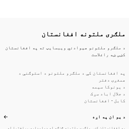
ملګری ملتونه افغانستان
د ملګرو ملتونو هیوادني ویبسایټ ته په افغانستان
کښی ښه راغلاست
په افغانستان کې د ملګرو ملتونو د استوګنې د
همغږۍ دفتر
د یونوکا سیمه
د جلال اباد سړک
کابل - افغانستان
Footer menu
د یو ان په اړه
د یو
په افغانستان کښی ملګری ملتونه څنګه له دوامداری پراختیا له