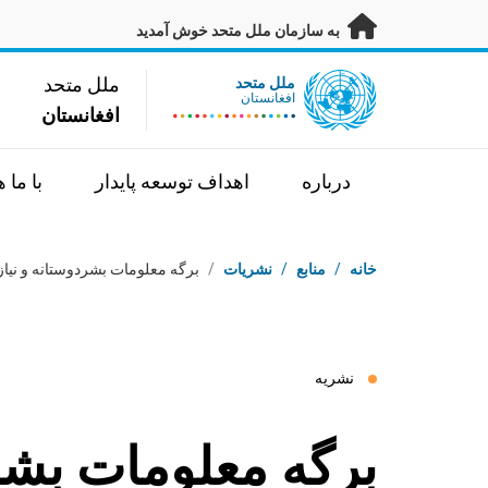
ه محتوای اصلی بروید
به سازمان ملل متحد خوش آمدید
UN Logo
ملل متحد
ملل متحد
افغانستان
افغانستان
درباره
اهداف توسعه پایدار
با ما 
بردکرامب
خانه
/
منابع
/
نشریات
/
برگه معلومات بشردوستانه و نیازه
نشریه
برگه معلومات بشر