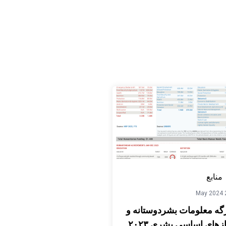
منابع
21
گه معلومات بشردوستانه و
ازهای اساسی بشری ۲۰۲۳